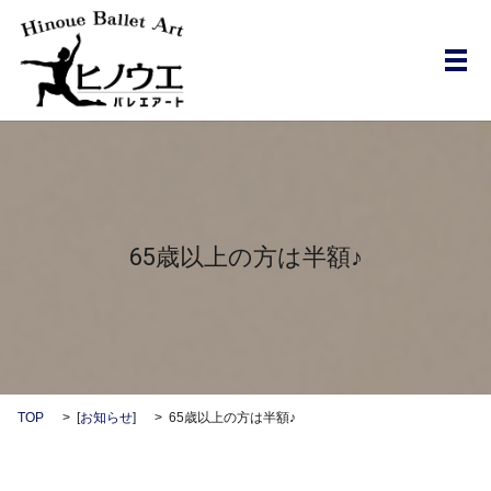
メ
65歳以上の方は半額♪
TOP
[
お知らせ
]
65歳以上の方は半額♪