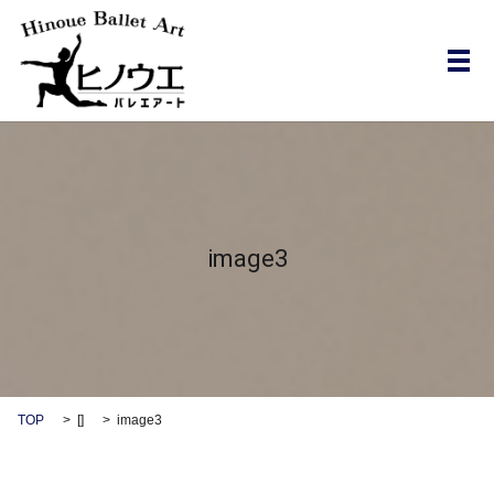
メ
image3
TOP
[]
image3