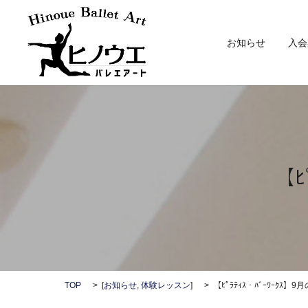
お知らせ
入会
【ﾋ
TOP
[
お知らせ
,
体験レッスン
]
【ﾋﾟﾗﾃｨｽ・ﾊﾞｰﾜｰｸｽ