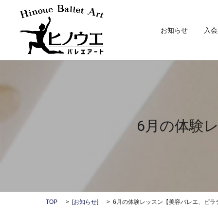
お知らせ
入会
6月の体験
TOP
[
お知らせ
]
6月の体験レッスン【美容バレエ、ピラ