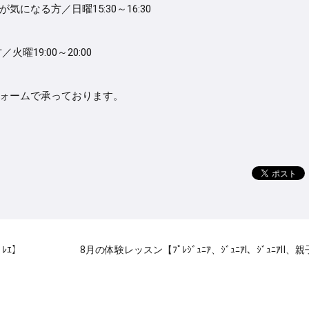
なる方／日曜15:30～16:30
19:00～20:00
ォームで承っております。
ﾞﾚｴ】
8月の体験レッスン【ﾌﾟﾚｼﾞｭﾆｱ、ｼﾞｭﾆｱⅠ、ｼﾞｭﾆｱⅡ、親