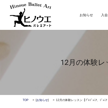
お知らせ
入会
12月の体験レッス
TOP
[
お知らせ
]
12月の体験レッスン【ﾌﾟﾚｼﾞｭﾆｱ、ｼﾞｭﾆｱ